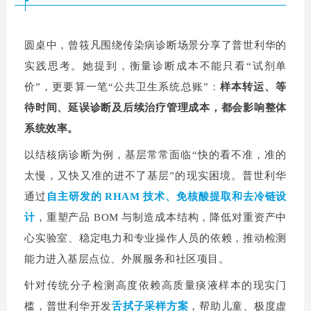
圆桌中，曾筱凡围绕传染病诊断场景分享了普世利华的
实践思考。她提到，衡量诊断成本不能只看“试剂单
价”，更要算一笔“公共卫生系统总账”：
样本转运、等
待时间、延误诊断及后续治疗管理成本，都会影响整体
系统效率。
以结核病诊断为例，基层常常面临“快的看不准，准的
太慢，又快又准的进不了基层”的现实困境。普世利华
通过
自主研发的 RHAM 技术、免核酸提取和去冷链设
计
，重塑产品 BOM 与制造成本结构，降低对重资产中
心实验室、稳定电力和专业操作人员的依赖，推动检测
能力进入基层点位、外展服务和社区项目。
针对传统分子检测高度依赖高质量痰液样本的现实门
槛，普世利华开发
舌拭子采样方案
，帮助儿童、极度虚